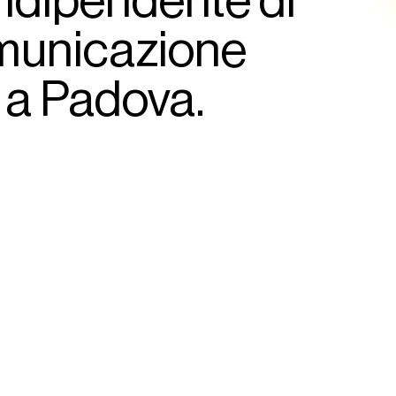
ndipendente di
omunicazione
 a Padova.