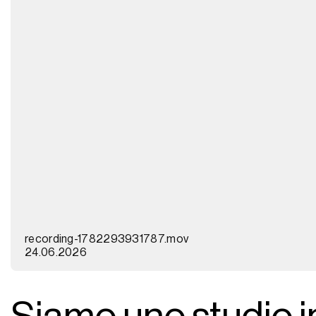
recording-1782293931787.mov
24.06.2026